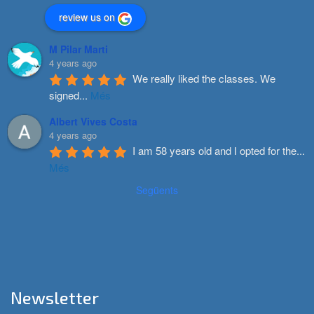
review us on
M Pilar Marti
4 years ago
We really liked the classes. We 
signed
...
Més
Albert Vives Costa
4 years ago
I am 58 years old and I opted for the
...
Més
Següents
Newsletter