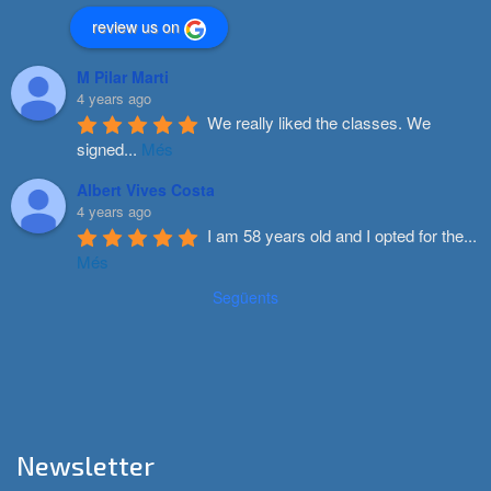
review us on
M Pilar Marti
4 years ago
We really liked the classes. We 
signed
...
Més
Albert Vives Costa
4 years ago
I am 58 years old and I opted for the
...
Més
Següents
Newsletter