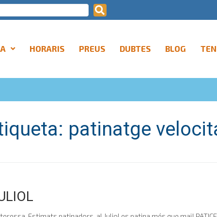
LA
HORARIS
PREUS
DUBTES
BLOG
TEN
tiqueta:
patinatge velocit
ULIOL
'interessa. Estimats patinadors, al Juliol es patina més que mai! PAT