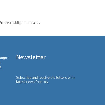
 breu publiquem tota la...
Newsletter
atge -
a
t
Subscribe and receive the letters with
latest news from us.