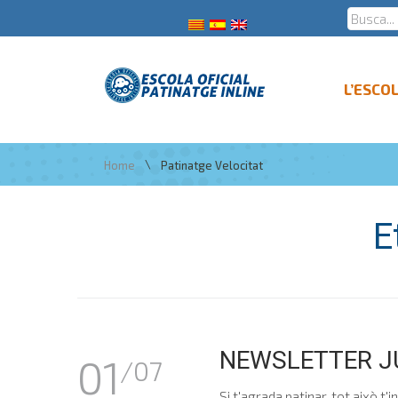
L’ESCO
\
Home
Patinatge Velocitat
E
NEWSLETTER J
01
/07
Si t'agrada patinar, tot això t