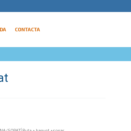
DA
CONTACTA
at
ICENA/SOPATÍ Ruta + banyet +sopar...