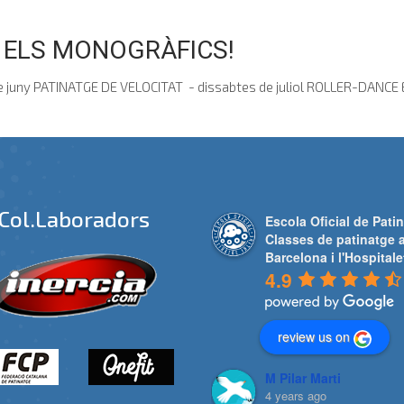
 ELS MONOGRÀFICS!
e juny PATINATGE DE VELOCITAT - dissabtes de juliol ROLLER-DANCE En
Col.laboradors
Escola Oficial de Patin
Classes de patinatge 
Barcelona i l'Hospitale
4.9
review us on
M Pilar Marti
4 years ago