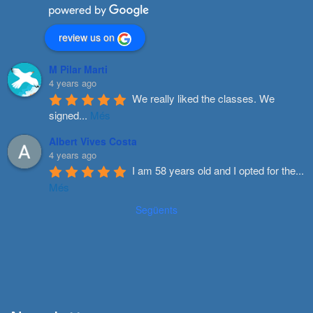
review us on
M Pilar Marti
4 years ago
We really liked the classes. We 
signed
...
Més
Albert Vives Costa
4 years ago
I am 58 years old and I opted for the
...
Més
Següents