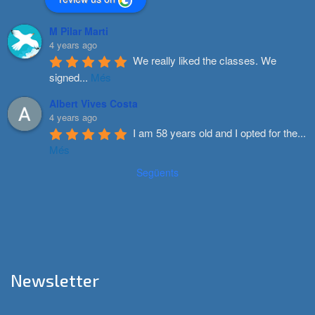
M Pilar Marti
4 years ago
We really liked the classes. We 
signed
...
Més
Albert Vives Costa
4 years ago
I am 58 years old and I opted for the
...
Més
Següents
Newsletter