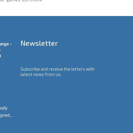
Newsletter
atge -
a
t
Subscribe and receive the letters with
latest news from us.
ally 
igned
...