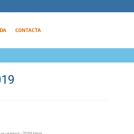
DA
CONTACTA
019
ler-games-2019.html