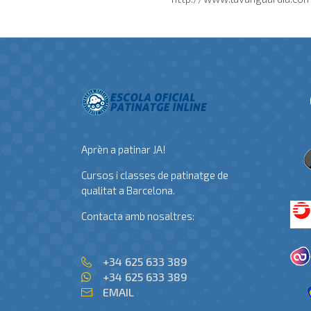
Aprèn a patinar JA!
Cursos i classes de patinatge de
qualitat a Barcelona.
Contacta amb nosaltres:
+34 625 633 389
+34 625 633 389
EMAIL