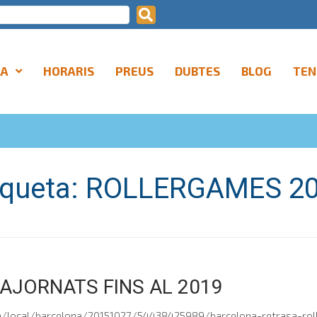
LA
HORARIS
PREUS
DUBTES
BLOG
TEN
iqueta:
ROLLERGAMES 2
AJORNATS FINS AL 2019
m/local/barcelona/20151027/54438425989/barcelona-retrasa-rol