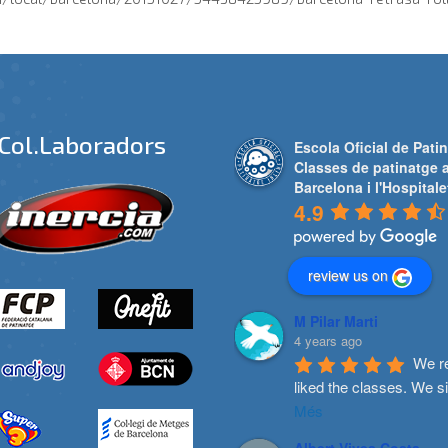
Col.laboradors
Escola Oficial de Patin
Classes de patinatge 
Barcelona i l'Hospitale
4.9
review us on
M Pilar Marti
4 years ago
We re
liked the classes. We s
Més