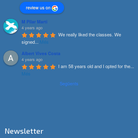
review us on
M Pilar Marti
4 years ago
We really liked the classes. We 
signed
...
Més
Albert Vives Costa
4 years ago
I am 58 years old and I opted for the
...
Més
Següents
Newsletter