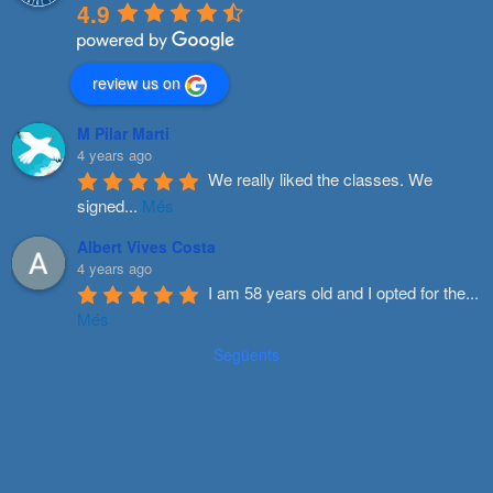
4.9
review us on
M Pilar Marti
4 years ago
We really liked the classes. We 
signed
...
Més
Albert Vives Costa
4 years ago
I am 58 years old and I opted for the
...
Més
Següents