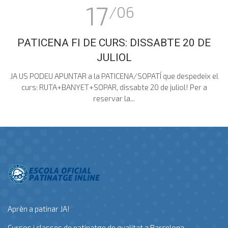
17
/06
PATICENA FI DE CURS: DISSABTE 20 DE
JULIOL
JA US PODEU APUNTAR a la PATICENA/SOPATÍ que despedeix el
curs: RUTA+BANYET+SOPAR, dissabte 20 de juliol! Per a
reservar la...
Aprèn a patinar JA!
Cursos i classes de patinatge de qualitat a Barcelona.