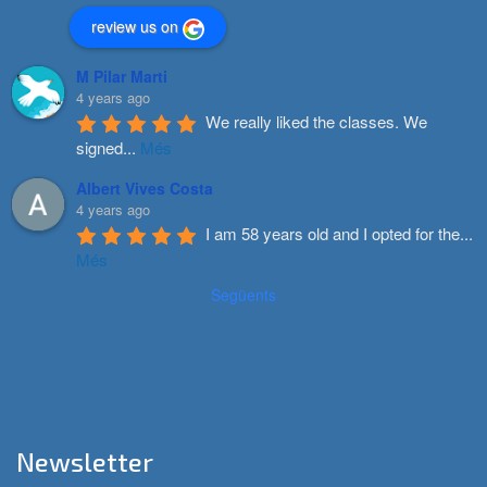
review us on
M Pilar Marti
4 years ago
We really liked the classes. We 
signed
...
Més
Albert Vives Costa
4 years ago
I am 58 years old and I opted for the
...
Més
Següents
Newsletter