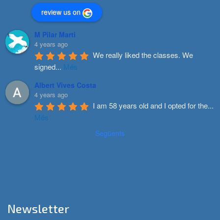
review us on
M Pilar Marti
4 years ago
We really liked the classes. We 
signed
...
Més
Albert Vives Costa
4 years ago
I am 58 years old and I opted for the
...
Més
Següents
Newsletter