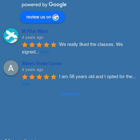
review us on
M Pilar Marti
4 years ago
We really liked the classes. We 
signed
...
Més
Albert Vives Costa
4 years ago
I am 58 years old and I opted for the
...
Més
Següents