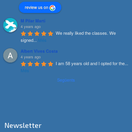
review us on
M Pilar Marti
4 years ago
We really liked the classes. We 
signed
...
Més
Albert Vives Costa
4 years ago
I am 58 years old and I opted for the
...
Més
Següents
Newsletter