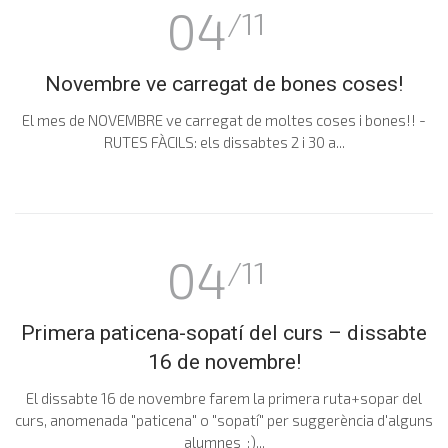
04
/11
Novembre ve carregat de bones coses!
El mes de NOVEMBRE ve carregat de moltes coses i bones!! -
RUTES FÀCILS: els dissabtes 2 i 30 a...
04
/11
Primera paticena-sopatí del curs – dissabte
16 de novembre!
El dissabte 16 de novembre farem la primera ruta+sopar del
curs, anomenada "paticena" o "sopatí" per suggerència d'alguns
alumnes :)...