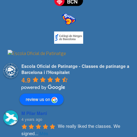
Escola Oficial de Patinatge - Classes de patinatge a
Barcelona i l'Hospitalet
4.9
review us on
M Pilar Marti
4 years ago
We really liked the classes. We 
signed
...
Més