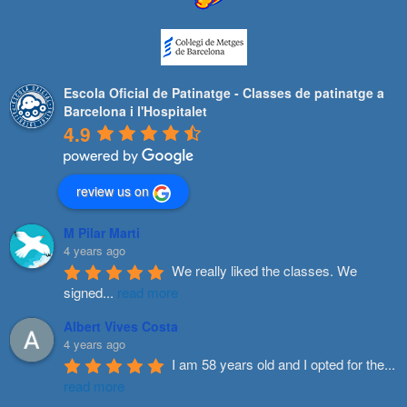
Escola Oficial de Patinatge - Classes de patinatge a
Barcelona i l'Hospitalet
4.9
review us on
M Pilar Marti
4 years ago
We really liked the classes. We 
signed
...
read more
Albert Vives Costa
4 years ago
I am 58 years old and I opted for the
...
read more