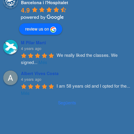
Barcelona i l'Hospitalet
4.9
review us on
M Pilar Marti
4 years ago
We really liked the classes. We 
signed
...
Més
Albert Vives Costa
4 years ago
I am 58 years old and I opted for the
...
Més
Següents