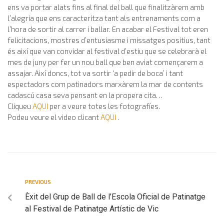
ens va portar alats fins al final del ball que finalitzàrem amb
l’alegria que ens caracteritza tant als entrenaments com a
l’hora de sortir al carrer i ballar. En acabar el Festival tot eren
felicitacions, mostres d’entusiasme i missatges positius, tant
és així que van convidar al festival d’estiu que se celebrarà el
mes de juny per fer un nou ball que ben aviat començarem a
assajar. Així doncs, tot va sortir ‘a pedir de boca’ i tant
espectadors com patinadors marxàrem la mar de contents
cadascú casa seva pensant en la propera cita…
Cliqueu
AQUI
per a veure totes les fotografíes.
Podeu veure el video clicant
AQUI
.
PREVIOUS
Èxit del Grup de Ball de l’Escola Oficial de Patinatge
al Festival de Patinatge Artístic de Vic