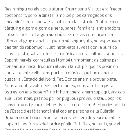
Res ni ningú no els podia aturar. En arribar a Vic, tot era fredor i
desconcert, però ja dinats i amb les piles carregades ens
encaminàrem, disposats a tot, cap a la pista del “Patín”. En un
pàrquing a gom a gom de nens, pares, familiars, entrenadors,
cotxes i fins i tot algun autobús, els nervis començaren a
aflorar al grup de ball ja que, un pèl enganyats, no esperaven
pas tan de rebombori. Just instal•lats al vestidor i a punt de
provar pista, salta la llebre: la música no era enlloc… sí, nois, sí.
Espant, nervis, correcuites i també un moment de calma per
pensar una mica. Truquem al Xavi i la Yoli perquè es posin en
contacte entre ells i ens portin la música que han d’anar a
buscar a l’Estació del Nord. Fet. Doncs anem a provar pista.
Nens amunt i avall, nens pertot arreu, nens a tota la pista,
ostres, on ens posem?, no hi ha manera, anem cap aquí, ara cap
allà… res, nois, patineu per on pugueu i proveu pista. Després
canvieu-vos i gaudiu del festival… o no. Drama!! El poliesportiu
de l’Estació està tancat i ni el cap en persona de la Guàrdia
Urbana no pot obrir la porta. Ja ens les hem de veure un altre
cop amb les forces de l’ordre públic. Buf! Res, no patiu, que el
Carles té amics per tot Gràcia i ja els està mobilitzant.