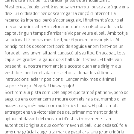
Aleshores, l’equip també es posa en marxa i busca algú que ens
deixi un ordinador per descarregar la cançó d’internet. La
recerca és intensa, però s’aconsegueix, i finalment s’atura el
mecanisme iniciat a Barcelona perquè els col•laboradors a la
capital tinguin temps d’arribar a Vic per veure el ball. Amb tot ja
solucionat i 2 hores més tard, per fi podem provar pista. Al
principi tot és desconcert però de seguida anem fent-nos un
foradet i ens anem situant cadascú al seu lloc. En acabat, tots
cap a les grades i a gaudir dels balls del festival. El balls van
passant i el nostre moment ja s’acosta quan ens dirigim als
vestidors per fer els darrers retocs i donar les últimes
instruccions, aclarir posicions i llençar màximes d’ànims i
suport: Força! Alegria! Desparpajo!
Sortirem a la pista com «els papes que també patinen», però de
seguida ens comencem a moure com els reis del mambo o, en
aquest cas, més aviat com autèntics hindús. El públic molt
entregat ens va victorejar des del primer moment cridant i
aplaudint davant del mostrari d’estils i moviments tan
autèntics i originals que conformaven el ball i que cadascú feia
amb una gràcia i alegria la mar de peculiars. Una gran cridòria