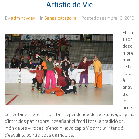
Artístic de Vic
By
adminbydev
In
Sense categoria
Posted
desembre 13, 2010
El dia
13 de
dese
mbre,
ment
re tot
catal
à
anav
a a
les
urnes
per votar en referèndum la independència de Catalunya, un grup
d’intrèpids patinadors, desafiant el fred i tota la tradició del
món de les 4 rodes, s’encaminava cap a Vic amb la intenció
d’esvair la boira a cops de malucs.