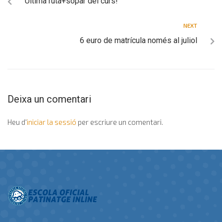
Última ruta+sopar del curs!
NEXT
6 euro de matrícula només al juliol
Deixa un comentari
Heu d'
iniciar la sessió
per escriure un comentari.