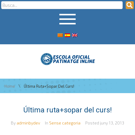
\
Home
Última Ruta+sopar Del Curs!
Última ruta+sopar del curs!
By
adminbydev
In
Sense categoria
Posted
juny 13, 2013