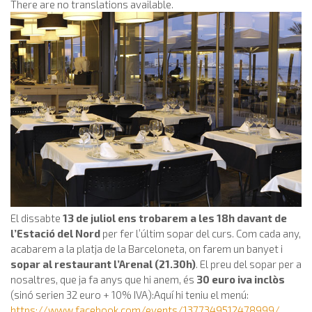
There are no translations available.
El dissabte
13 de juliol ens trobarem a les 18h davant de
l’Estació del Nord
per fer l’últim sopar del curs. Com cada any,
acabarem a la platja de la Barceloneta, on farem un banyet i
sopar al restaurant l’Arenal (21.30h)
. El preu del sopar per a
nosaltres, que ja fa anys que hi anem, és
30 euro iva inclòs
(sinó serien 32 euro + 10% IVA):Aquí hi teniu el menú:
https://www.facebook.com/events/1377349512478999/