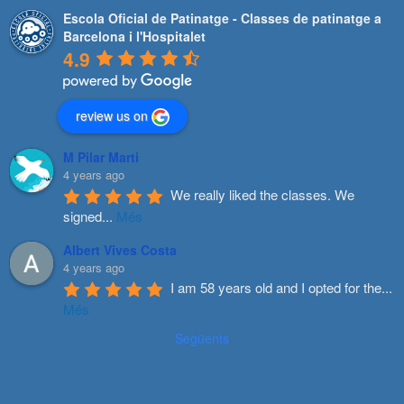
Escola Oficial de Patinatge - Classes de patinatge a
Barcelona i l'Hospitalet
4.9
review us on
M Pilar Marti
4 years ago
We really liked the classes. We 
signed
...
Més
Albert Vives Costa
4 years ago
I am 58 years old and I opted for the
...
Més
Següents