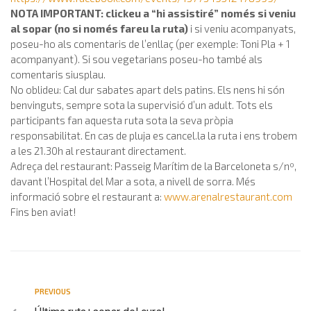
NOTA IMPORTANT: clickeu a “hi assistiré” només si veniu
al sopar (no si només fareu la ruta)
i si veniu acompanyats,
poseu-ho als comentaris de l’enllaç (per exemple: Toni Pla + 1
acompanyant). Si sou vegetarians poseu-ho també als
comentaris siusplau.
No oblideu: Cal dur sabates apart dels patins. Els nens hi són
benvinguts, sempre sota la supervisió d’un adult. Tots els
participants fan aquesta ruta sota la seva pròpia
responsabilitat. En cas de pluja es cancel.la la ruta i ens trobem
a les 21.30h al restaurant directament.
Adreça del restaurant: Passeig Marítim de la Barceloneta s/nº,
davant l’Hospital del Mar a sota, a nivell de sorra. Més
informació sobre el restaurant a:
www.arenalrestaurant.com
Fins ben aviat!
PREVIOUS