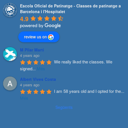
Escola Oficial de Patinatge - Classes de patinatge a
Barcelona i l'Hospitalet
4.9
review us on
M Pilar Marti
4 years ago
We really liked the classes. We 
signed
...
Més
Albert Vives Costa
4 years ago
I am 58 years old and I opted for the
...
Més
Següents