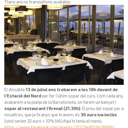
There are no translations available.
El dissabte
13 de juliol ens trobarem a les 18h davant de
l’Estació del Nord
per fer l’últim sopar del curs. Com cada any,
acabarem a la platja de la Barceloneta, on farem un banyet i
sopar al restaurant l’Arenal (21.30h)
. El preu del sopar per a
nosaltres, que ja fa anys que hi anem, és
30 euro iva inclòs
(sinó serien 32 euro + 10% IVA):Aquí hi teniu el menú:
https://www.facebook.com/events/1377349512478999/