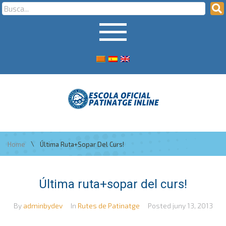
\
Home
Última Ruta+sopar Del Curs!
Última ruta+sopar del curs!
By
adminbydev
In
Rutes de Patinatge
Posted
juny 13, 2013