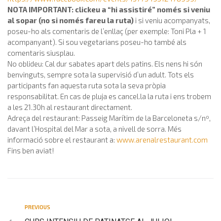
NOTA IMPORTANT: clickeu a “hi assistiré” només si veniu
al sopar (no si només fareu la ruta)
i si veniu acompanyats,
poseu-ho als comentaris de l’enllaç (per exemple: Toni Pla + 1
acompanyant). Si sou vegetarians poseu-ho també als
comentaris siusplau.
No oblideu: Cal dur sabates apart dels patins. Els nens hi són
benvinguts, sempre sota la supervisió d’un adult. Tots els
participants fan aquesta ruta sota la seva pròpia
responsabilitat. En cas de pluja es cancel.la la ruta i ens trobem
a les 21.30h al restaurant directament.
Adreça del restaurant: Passeig Marítim de la Barceloneta s/nº,
davant l’Hospital del Mar a sota, a nivell de sorra. Més
informació sobre el restaurant a:
www.arenalrestaurant.com
Fins ben aviat!
PREVIOUS