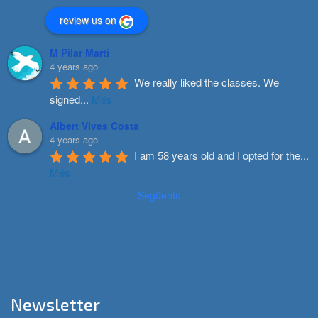
review us on
M Pilar Marti
4 years ago
We really liked the classes. We 
signed
...
Més
Albert Vives Costa
4 years ago
I am 58 years old and I opted for the
...
Més
Següents
Newsletter