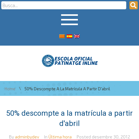
\
Home
50% Descompte A La Matrícula A Partir D'abril
50% descompte a la matrícula a partir
d'abril
By
adminbydev
In
Última hora
Posted
desembre 30, 2012