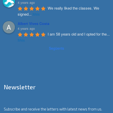
4 years ago
We really liked the classes. We 
signed
...
Més
Albert Vives Costa
4 years ago
I am 58 years old and I opted for the
...
Més
Següents
Newsletter
Subscribe and receive the letters with latest news from us.