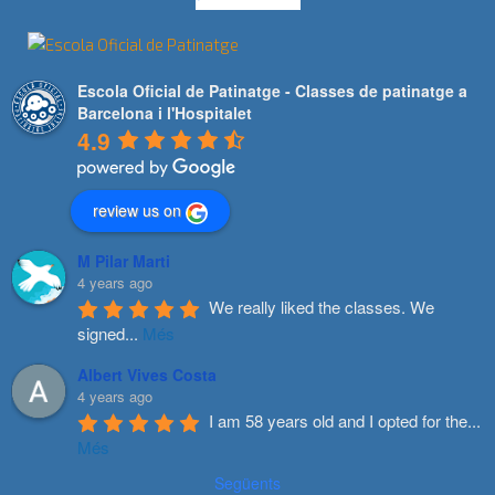
Escola Oficial de Patinatge - Classes de patinatge a
Barcelona i l'Hospitalet
4.9
review us on
M Pilar Marti
4 years ago
We really liked the classes. We 
signed
...
Més
Albert Vives Costa
4 years ago
I am 58 years old and I opted for the
...
Més
Següents