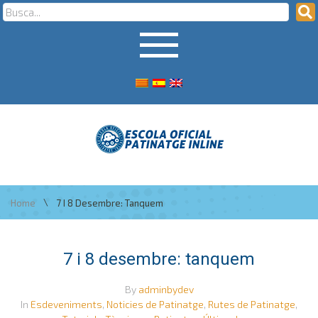
\
Home
7 I 8 Desembre: Tanquem
7 i 8 desembre: tanquem
By
adminbydev
In
Esdeveniments
,
Noticies de Patinatge
,
Rutes de Patinatge
,