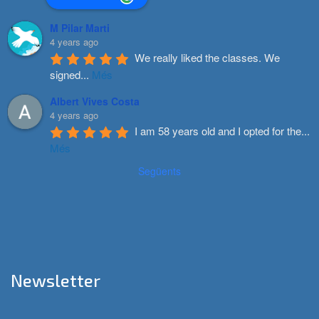
M Pilar Marti
4 years ago
We really liked the classes. We 
signed
...
Més
Albert Vives Costa
4 years ago
I am 58 years old and I opted for the
...
Més
Següents
Newsletter