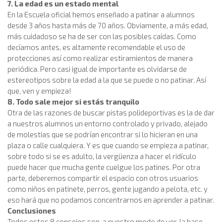
7. La edad es un estado mental
En la Escuela oficial hemos enseñado a patinar a alumnos
desde 3 años hasta más de 70 años. Obviamente, a más edad,
más cuidadoso se ha de ser con las posibles caídas. Como
decíamos antes, es altamente recomendable el uso de
protecciones así como realizar estiramientos de manera
periódica. Pero casi igual de importante es olvidarse de
estereotipos sobre la edad a la que se puede o no patinar. Así
que, ven y empieza!
8. Todo sale mejor si estás tranquilo
Otra de las razones de buscar pistas polideportivas es la de dar
a nuestros alumnos un entorno controlado y privado, alejado
de molestias que se podrían encontrar si lo hicieran en una
plaza o calle cualquiera. Y es que cuando se empieza a patinar,
sobre todo si se es adulto, la vergüenza a hacer el ridículo
puede hacer que mucha gente cuelgue los patines. Por otra
parte, deberemos compartir el espacio con otros usuarios
como niños en patinete, perros, gente jugando a pelota, etc. y
eso hará que no podamos concentrarnos en aprender a patinar.
Conclusiones
Todos estos 8 consejos son, a nuestro modo de ver, la base