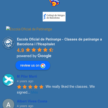
Escola Oficial de Patinatge - Classes de patinatge a
Barcelona i l'Hospitalet
4.9
review us on
M Pilar Marti
4 years ago
We really liked the classes. We 
signed
...
Més
Albert Vives Costa
4 years ago