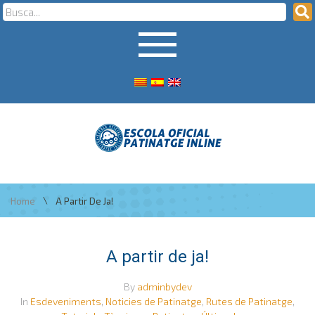
\
Home
A Partir De Ja!
A partir de ja!
By
adminbydev
In
Esdeveniments
,
Noticies de Patinatge
,
Rutes de Patinatge
,