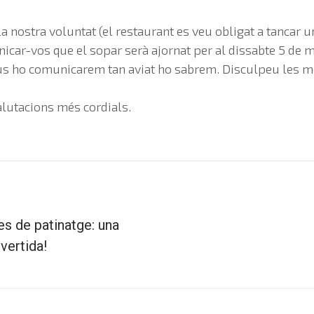
la nostra voluntat (el restaurant es veu obligat a tancar u
icar-vos que el sopar serà ajornat per al dissabte 5 de ma
i us ho comunicarem tan aviat ho sabrem. Disculpeu les m
alutacions més cordials.
s de patinatge: una
vertida!