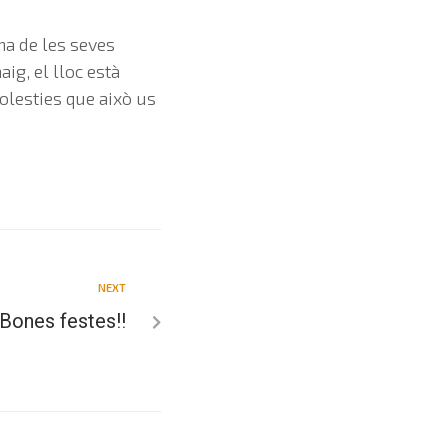
na de les seves
ig, el lloc està
olesties que això us
NEXT
Bones festes!!