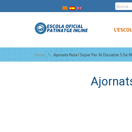
L’ESCO
\
Home
Ajornats Ruta I Sopar Per Al Dissabte 5 De M
Ajornats