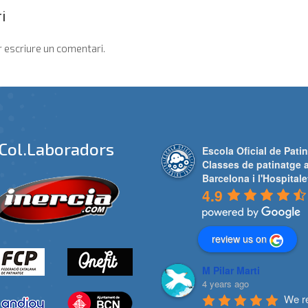
i
 escriure un comentari.
Col.laboradors
Escola Oficial de Patin
Classes de patinatge 
Barcelona i l'Hospitale
4.9
review us on
M Pilar Marti
4 years ago
We re