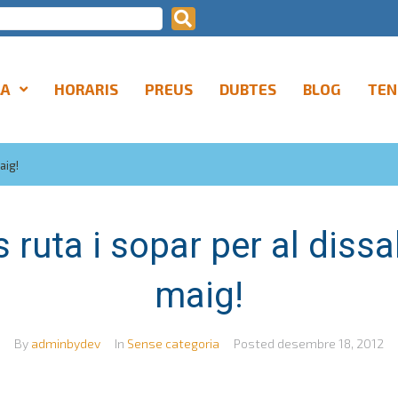
LA
HORARIS
PREUS
DUBTES
BLOG
TEN
aig!
 ruta i sopar per al diss
maig!
By
adminbydev
In
Sense categoria
Posted
desembre 18, 2012