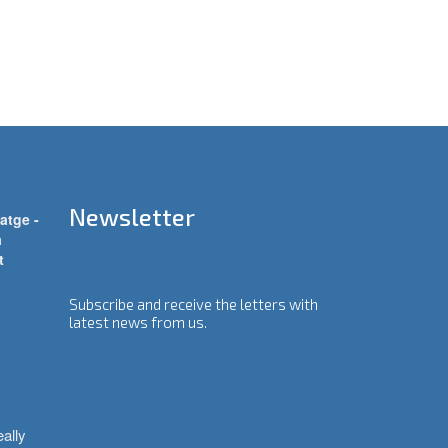
Newsletter
atge -
a
t
Subscribe and receive the letters with
latest news from us.
ally 