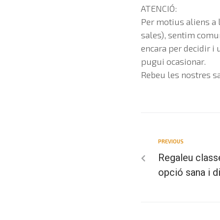
ATENCIÓ:
Per motius aliens a 
sales), sentim comun
encara per decidir 
pugui ocasionar.
Rebeu les nostres s
PREVIOUS
Regaleu classe
opció sana i di