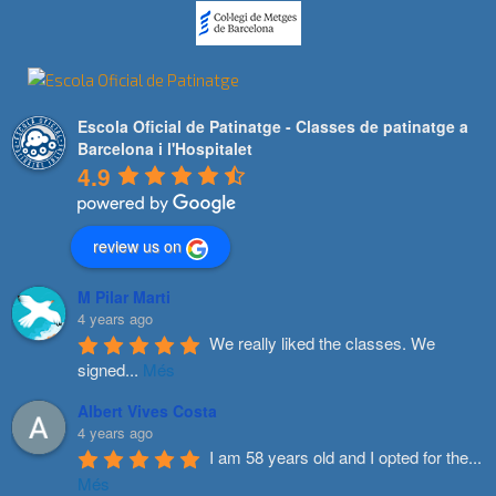
Escola Oficial de Patinatge - Classes de patinatge a
Barcelona i l'Hospitalet
4.9
review us on
M Pilar Marti
4 years ago
We really liked the classes. We 
signed
...
Més
Albert Vives Costa
4 years ago
I am 58 years old and I opted for the
...
Més