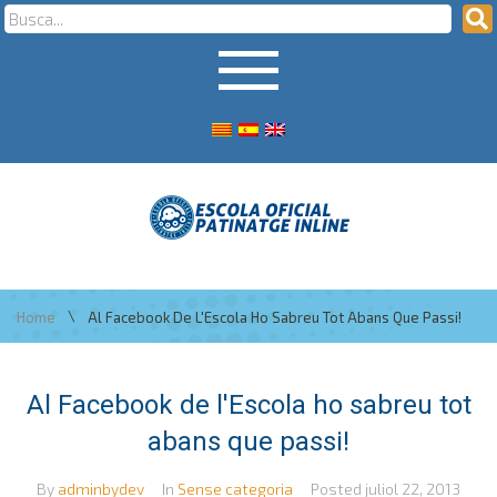
\
Home
Al Facebook De L'Escola Ho Sabreu Tot Abans Que Passi!
Al Facebook de l'Escola ho sabreu tot
abans que passi!
By
adminbydev
In
Sense categoria
Posted
juliol 22, 2013