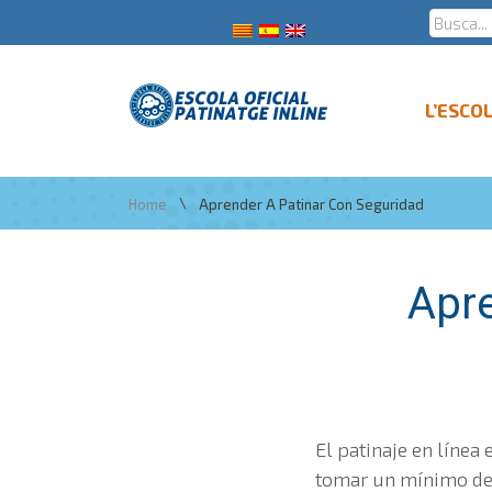
L’ESCO
\
Home
Aprender A Patinar Con Seguridad
Apre
El patinaje en líne
tomar un mínimo de 