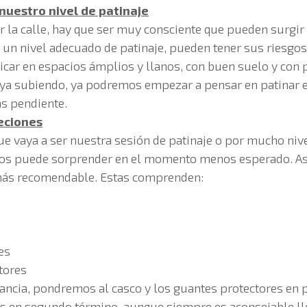
nuestro nivel de patinaje
r la calle, hay que ser muy consciente que pueden surgi
 un nivel adecuado de patinaje, pueden tener sus riesgos.
icar en espacios ámplios y llanos, con buen suelo y con 
aya subiendo, ya podremos empezar a pensar en patinar
ás pendiente.
eciones
ue vaya a ser nuestra sesión de patinaje o por mucho ni
nos puede sorprender en el momento menos esperado. As
 más recomendable. Estas comprenden:
es
tores
ancia, pondremos al casco y los guantes protectores en p
es en segundo término, aunque siempre es aconsejable lle