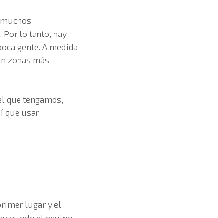
r muchos
 Por lo tanto, hay
poca gente. A medida
 en zonas más
vel que tengamos,
í que usar
rimer lugar y el
var todo el equipo.