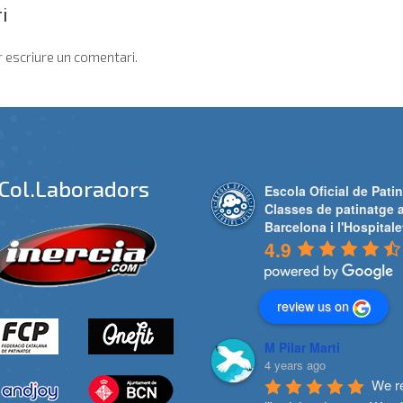
i
 escriure un comentari.
Col.laboradors
Escola Oficial de Patin
Classes de patinatge 
Barcelona i l'Hospitale
4.9
review us on
M Pilar Marti
4 years ago
We re