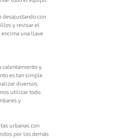
 o desajustando con
llos y revisar el
e encima una llave
o calentamiento y
nto es tan simple
alizar diversos
os utilizar todo
umbares y
utas urbanas con
 vistos por los demás