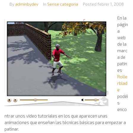
By
adminbydev
In
Sense categoria
Posted
febrer 1, 2008
En la
págin
a
web
de la
marc
a de
patin
es
Rolle
rblad
e
podéi
s
enco
ntrar unos video tutoriales en los que aparecen unas
animaciones que enseñan las técnicas básicas para empezar a
patinar.