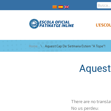
L’ESCO
\
Home
Aquest Cap De Setmana Estem "a Tope"!
Aquest
There are no transla
No us perdeu: