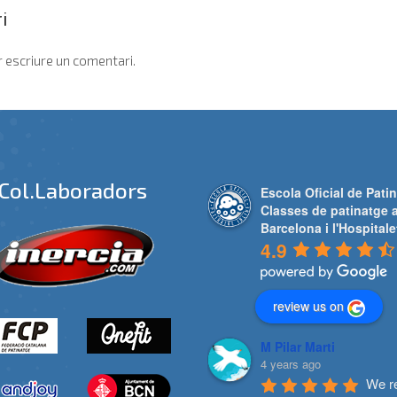
i
 escriure un comentari.
Col.laboradors
Escola Oficial de Patin
Classes de patinatge 
Barcelona i l'Hospitale
4.9
review us on
M Pilar Marti
4 years ago
We re