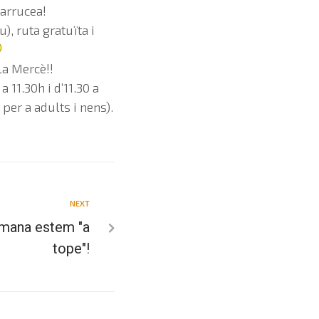
Larrucea!
), ruta gratuïta i
la Mercè!!
 11.30h i d’11.30 a
 per a adults i nens).
NEXT
tmana estem "a
tope"!