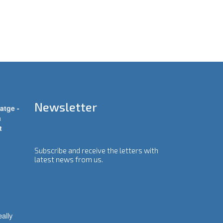
Newsletter
atge -
a
t
Subscribe and receive the letters with
latest news from us.
ally 