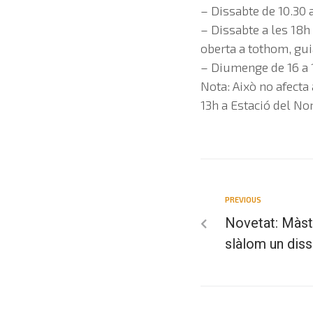
– Dissabte de 10.30 
– Dissabte a les 18h 
oberta a tothom, gui
– Diumenge de 16 a 1
Nota: Això no afecta 
13h a Estació del Nor
PREVIOUS
Novetat: Màste
slàlom un diss