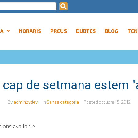
LA
HORARIS
PREUS
DUBTES
BLOG
TEN
 cap de setmana estem "a
By
adminbydev
In
Sense categoria
Posted
octubre 15, 2012
tions available.