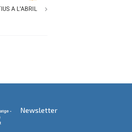
IUS A L'ABRIL
Newsletter
atge -
a
t