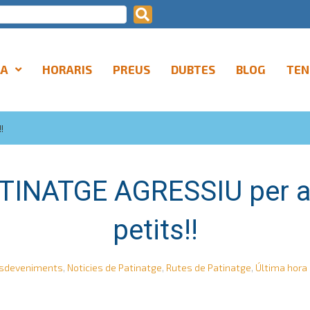
LA
HORARIS
PREUS
DUBTES
BLOG
TEN
!
ATINATGE AGRESSIU per a
petits!!
sdeveniments
,
Noticies de Patinatge
,
Rutes de Patinatge
,
Última hora