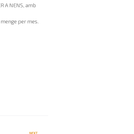
ER A NENS, amb
iumenge per mes.
NEXT