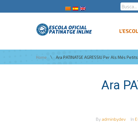
L’ESCO
\
Home
Ara PATINATGE AGRESSIU Per Als Més Petits!
Ara P
By
adminbydev
In
E