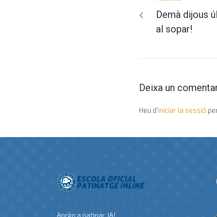
Demà dijous úl
al sopar!
Deixa un comentar
Heu d'
iniciar la sessió
per
Aprèn a patinar JA!