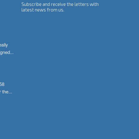
Subscribe and receive the letters with
latest news from us.
ally 
igned
...
58 
r the
...