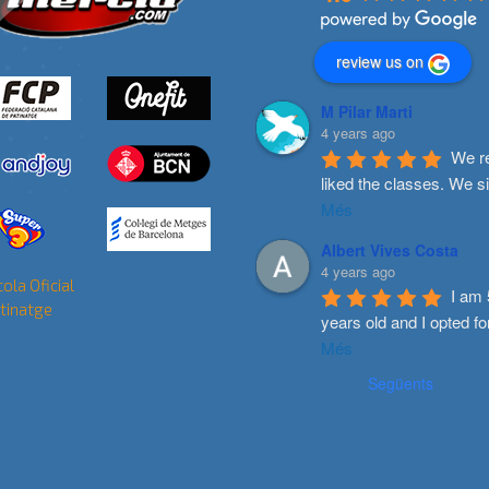
review us on
M Pilar Marti
4 years ago
We re
liked the classes. We s
Més
Albert Vives Costa
4 years ago
I am 
years old and I opted fo
Més
Següents