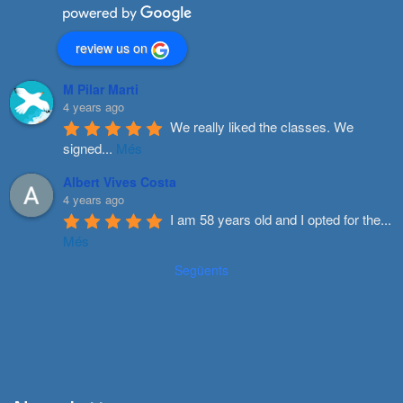
review us on
M Pilar Marti
4 years ago
We really liked the classes. We 
signed
...
Més
Albert Vives Costa
4 years ago
I am 58 years old and I opted for the
...
Més
Següents