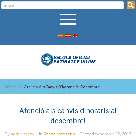
\
Home
Atenció Als Canvis D'horaris Al Desembre!
Atenció als canvis d'horaris al
desembre!
By
adminbydev
In
Sense categoria
Posted
desembre 12, 2012