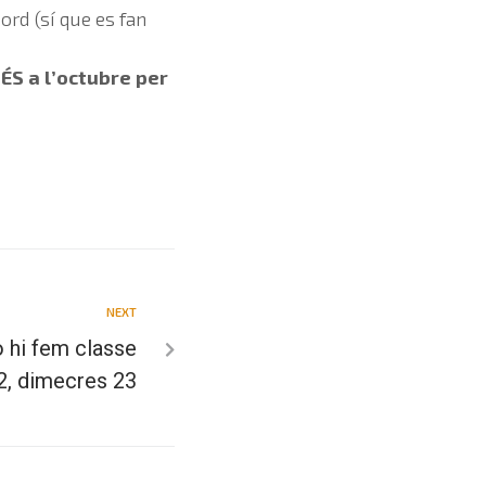
ord (sí que es fan
ÉS a l’octubre per
NEXT
hi fem classe
2, dimecres 23