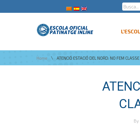
L’ESCO
\
Home
ATENCIÓ ESTACIÓ DEL NORD: NO FEM CLASSE
ATENC
CLA
By