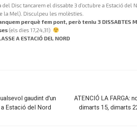
 del Disc tancarem el dissabte 3 d’octubre a Estació del N
de la Mel). Disculpeu les molèsties.
tanquem perquè fem pont, però teniu 3 DISSABTES M
ses
(els dies 17,24,31)
 CLASSE A ESTACIÓ DEL NORD
ualsevol gaudint d'un
ATENCIÓ LA FARGA: no 
c a Estació del Nord
dimarts 15, dimarts 2