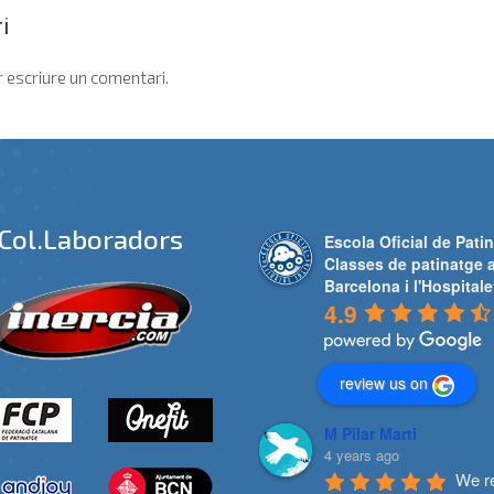
i
 escriure un comentari.
Col.laboradors
Escola Oficial de Patin
Classes de patinatge 
Barcelona i l'Hospitale
4.9
review us on
M Pilar Marti
4 years ago
We re