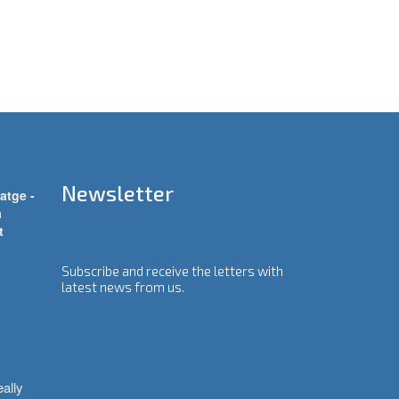
Newsletter
atge -
a
t
Subscribe and receive the letters with
latest news from us.
ally 