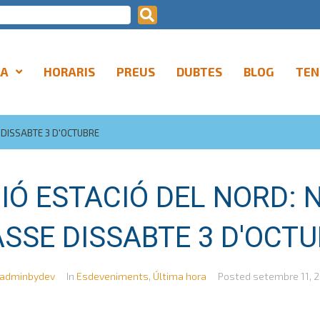
LA
HORARIS
PREUS
DUBTES
BLOG
TEN
 DISSABTE 3 D'OCTUBRE
IÓ ESTACIÓ DEL NORD: 
SSE DISSABTE 3 D'OCT
adminbydev
In
Esdeveniments
,
Última hora
Posted
setembre 11, 