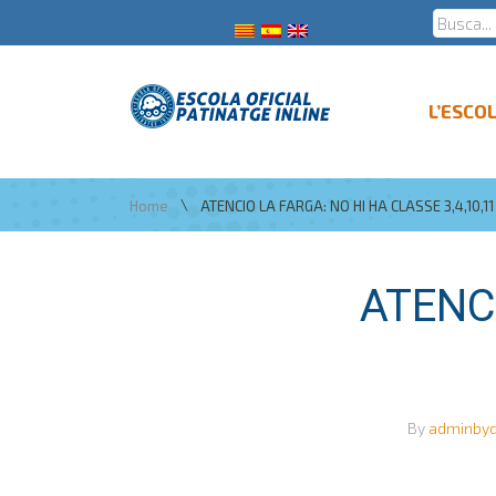
L’ESCO
\
Home
ATENCIO LA FARGA: NO HI HA CLASSE 3,4,10,
ATENC
By
adminby