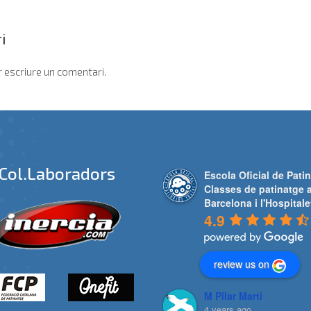
i
 escriure un comentari.
Col.laboradors
Escola Oficial de Patin
Classes de patinatge 
Barcelona i l'Hospitale
4.9
review us on
M Pilar Marti
4 years ago