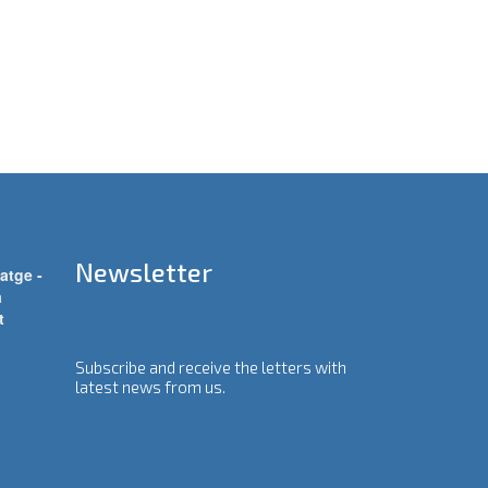
Newsletter
atge -
a
t
Subscribe and receive the letters with
latest news from us.