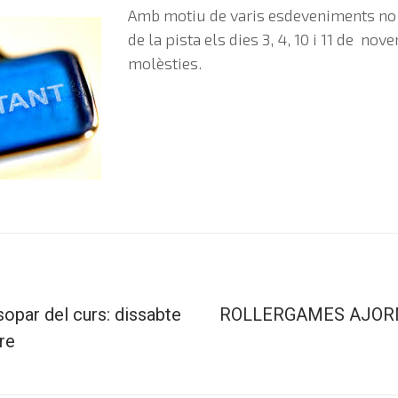
Amb motiu de varis esdeveniments n
de la pista els dies 3, 4, 10 i 11 de no
molèsties.
opar del curs: dissabte
ROLLERGAMES AJORN
re