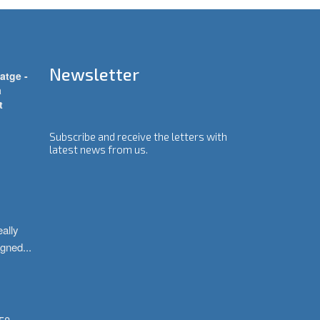
Newsletter
atge -
a
t
Subscribe and receive the letters with
latest news from us.
ally 
igned
...