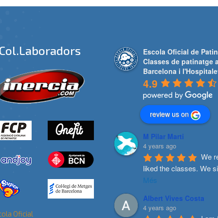
Col.laboradors
Escola Oficial de Patin
Classes de patinatge 
Barcelona i l'Hospitale
4.9
review us on
M Pilar Marti
4 years ago
We re
liked the classes. We s
Més
Albert Vives Costa
4 years ago