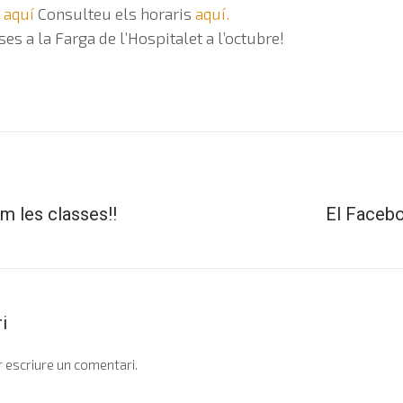
s
aquí
Consulteu els horaris
aquí.
es a la Farga de l’Hospitalet a l’octubre!
 les classes!!
El Facebo
i
 escriure un comentari.