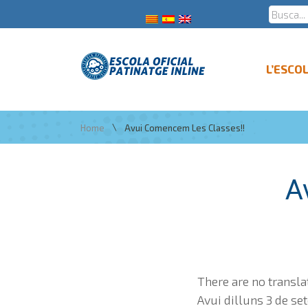
L’ESCO
\
Home
Avui Comencem Les Classes!!
A
There are no transla
Avui dilluns 3 de s