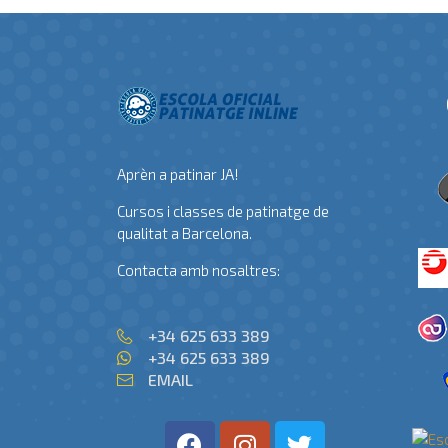
Aprèn a patinar JA!
Cursos i classes de patinatge de
qualitat a Barcelona.
Contacta amb nosaltres:
+34 625 633 389
+34 625 633 389
EMAIL