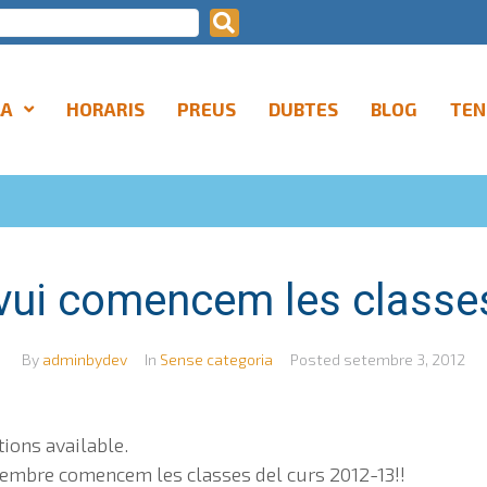
LA
HORARIS
PREUS
DUBTES
BLOG
TEN
vui comencem les classes
By
adminbydev
In
Sense categoria
Posted
setembre 3, 2012
tions available.
etembre comencem les classes del curs 2012-13!!