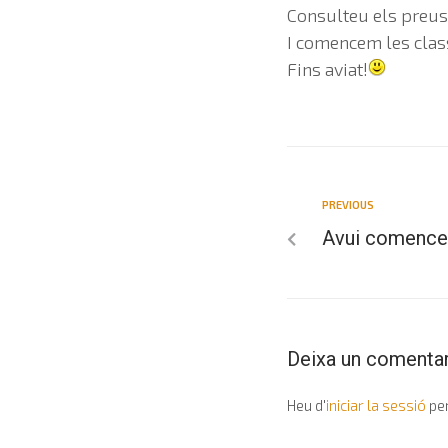
Consulteu els preu
I comencem les class
Fins aviat!
PREVIOUS
Avui comencem
Deixa un comentar
Heu d'
iniciar la sessió
per