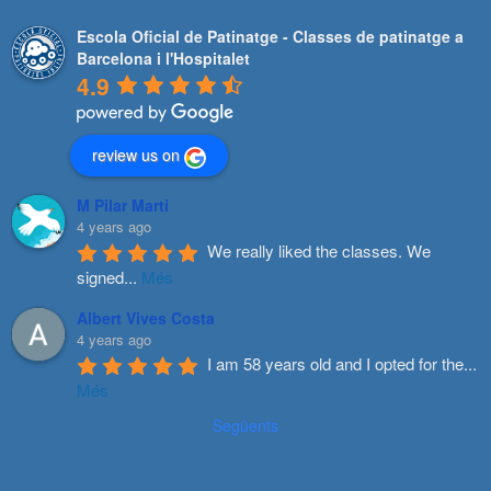
Escola Oficial de Patinatge - Classes de patinatge a
Barcelona i l'Hospitalet
4.9
review us on
M Pilar Marti
4 years ago
We really liked the classes. We 
signed
...
Més
Albert Vives Costa
4 years ago
I am 58 years old and I opted for the
...
Més
Següents