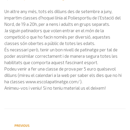
Un altre any més, tots els dilluns des de setembre a juny,
impartim classes d’hoquei línia al Poliesportiu de l’Estació del
Nord, de 19 a 20h, per a nens i adults en grups separats.
Ja siguin patinadors que volen entrar en el món de la
competició o que ho facin només per diversió, aquestes
classes són obertes a públic de totes les edats.
És necessari però, tenir un bon nivell de patinatge per tal de
poder assimilar correctament i de manera segura totes les
habilitats que comporta aquest fascinant esport.
Podeu venir a fer una classe de prova per 5 euro qualsevol
dilluns (mireu el calendari a la web per saber els dies que no hi
ha classes www.escolapatinatge.com/).
Animeu-vos i veniu! Si no teniu material us el deixem!
PREVIOUS