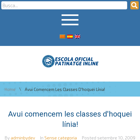
\
Home
Avui Comencem Les Classes D'hoquei Línia!
Avui comencem les classes d'hoquei
línia!
By
adminbydev
In
Sense categoria
Posted
setembre 10, 2009