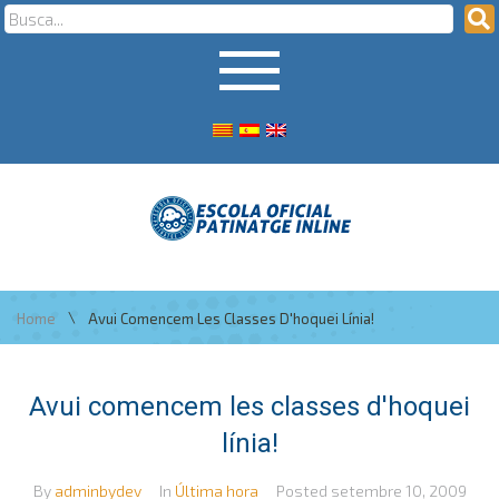
\
Home
Avui Comencem Les Classes D'hoquei Línia!
Avui comencem les classes d'hoquei
línia!
By
adminbydev
In
Última hora
Posted
setembre 10, 2009