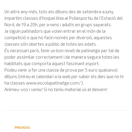
Un altre any més, tots els dilluns des de setembre a juny,
impartim classes d’hoquei línia al Poliesportiu de l’Estació del
Nord, de 19 a 20h, per a nens i adults en grups separats.
Ja siguin patinadors que volen entrar en el món de la
competició o que ho facin només per diversió, aquestes
classes són obertes a públic de totes les edats.
És necessari però, tenir un bon nivell de patinatge per tal de
poder assimilar correctament i de manera segura totes les
habilitats que comporta aquest fascinant esport.
Podeu venir a fer una classe de prova per 5 euro qualsevol
dilluns (mireu el calendari a la web per saber els dies que no hi
ha classes www.escolapatinatge.com/).
Animeu-vos i veniu! Si no teniu material us el deixem!
PREVIOUS