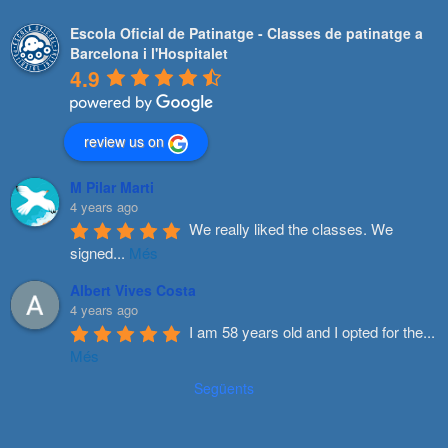
Escola Oficial de Patinatge - Classes de patinatge a
Barcelona i l'Hospitalet
4.9
review us on
M Pilar Marti
4 years ago
We really liked the classes. We 
signed
...
Més
Albert Vives Costa
4 years ago
I am 58 years old and I opted for the
...
Més
Següents