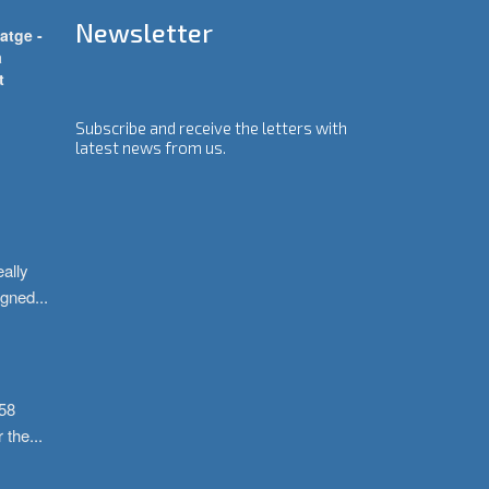
Newsletter
atge -
a
t
Subscribe and receive the letters with
latest news from us.
ally 
igned
...
58 
r the
...