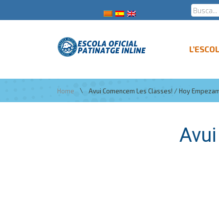
L’ESCO
\
Home
Avui Comencem Les Classes! / Hoy Empezam
Avui