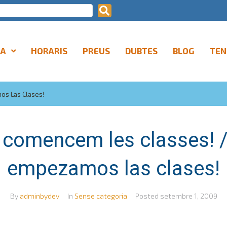
LA
HORARIS
PREUS
DUBTES
BLOG
TEN
os Las Clases!
 comencem les classes! 
empezamos las clases!
By
adminbydev
In
Sense categoria
Posted
setembre 1, 2009