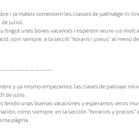
re i ja mateix comencem les classes de patinatge in-line
 de juliol.
 tingut unes bones vacances i esperem veure-us molt a
ació, com sempre, a la secció “horaris i preus” al menú de
——————————–
bre y ya mismo empezamos las clases de patinaje inlin
1 de julio.
s tenido unas buenas vacaciones y esperamos veros muy
mación, como siempre, en la sección “horarios y precios” 
isma página.