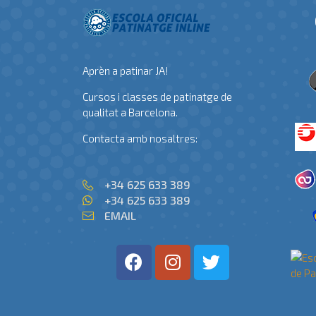
Aprèn a patinar JA!
Cursos i classes de patinatge de
qualitat a Barcelona.
Contacta amb nosaltres:
+34 625 633 389
+34 625 633 389
EMAIL