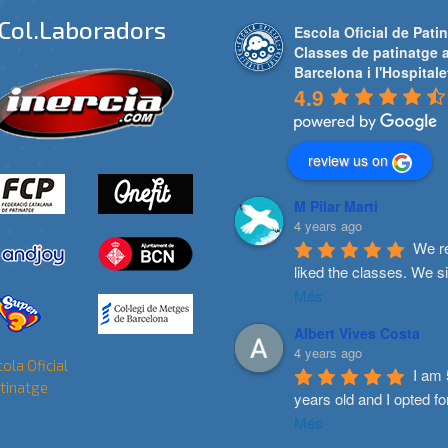
Col.laboradors
Escola Oficial de Patin
Classes de patinatge 
Barcelona i l'Hospitale
4.9
review us on
M Pilar Marti
4 years ago
We re
liked the classes. We s
Més
Albert Vives Costa
4 years ago
I am 
years old and I opted fo
Més