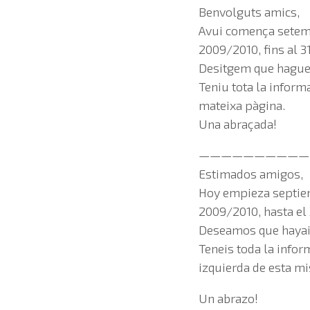
Benvolguts amics,
Avui comença setemb
2009/2010, fins al 31
Desitgem que hagueu
Teniu tota la inform
mateixa pàgina.
Una abraçada!
——————————
Estimados amigos,
Hoy empieza septiem
2009/2010, hasta el 3
Deseamos que hayai
Teneis toda la infor
izquierda de esta m
Un abrazo!