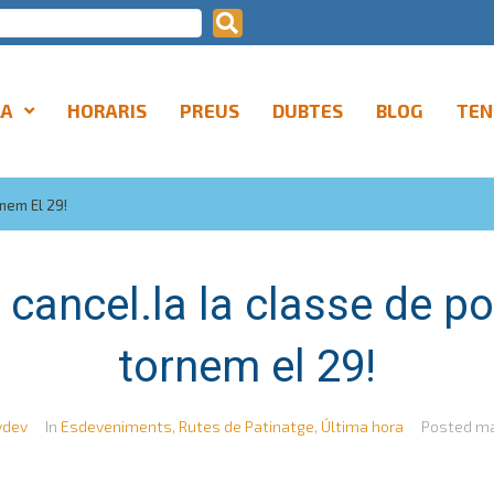
LA
HORARIS
PREUS
DUBTES
BLOG
TEN
rnem El 29!
 cancel.la la classe de p
tornem el 29!
ydev
In
Esdeveniments
,
Rutes de Patinatge
,
Última hora
Posted
ma