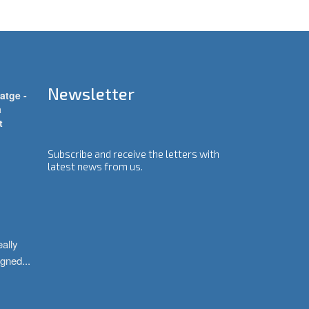
Newsletter
atge -
a
t
Subscribe and receive the letters with
latest news from us.
ally 
igned
...