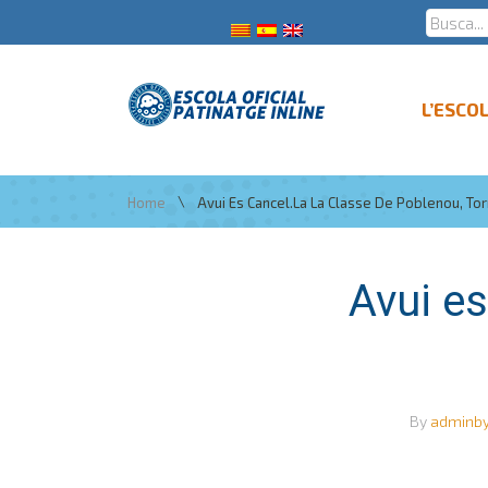
L’ESCO
\
Home
Avui Es Cancel.la La Classe De Poblenou, To
Avui es
By
adminb