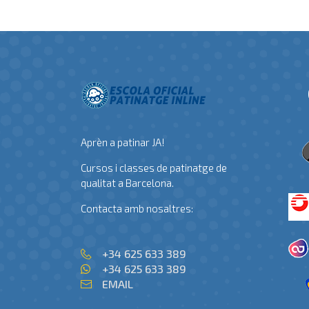
Aprèn a patinar JA!
Cursos i classes de patinatge de
qualitat a Barcelona.
Contacta amb nosaltres:
+34 625 633 389
+34 625 633 389
EMAIL