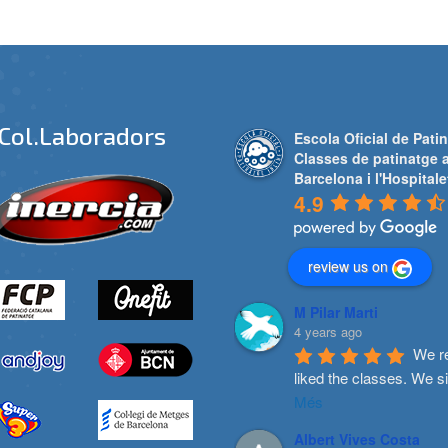
Col.laboradors
Escola Oficial de Patin
Classes de patinatge 
Barcelona i l'Hospitale
4.9
review us on
M Pilar Marti
4 years ago
We re
liked the classes. We s
Més
Albert Vives Costa