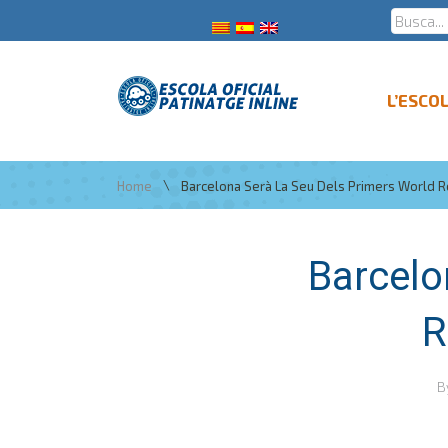
L’ESCO
\
Home
Barcelona Serà La Seu Dels Primers World Ro
Barcelo
R
B