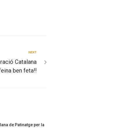
NEXT
ració Catalana
feina ben feta!!
ana de Patinatge per la