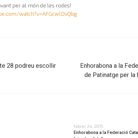
ant per al món de les rodes!
ube.com/watch?v=AFGcwlDvQbg
te 28 podreu escollir
Enhorabona a la Fede
de Patinatge per la 
febrer 24, 2015
Enhorabona a la Federació Catal