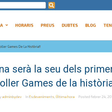
LA
HORARIS
PREUS
DUBTES
BLOG
TEN
ller Games De La Història!!
na serà la seu dels prime
oller Games de la història
y
adminbydev
In
Esdeveniments
,
Última hora
Posted
febrer 24, 20