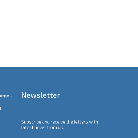
Newsletter
atge -
a
t
Subscribe and receive the letters with
latest news from us.