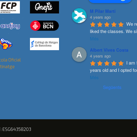
M Pilar Marti
4 years ago
We re
liked the classes. We s
Més
Albert Vives Costa
4 years ago
I am 
years old and I opted fo
Més
Següents
F: ESG64358203