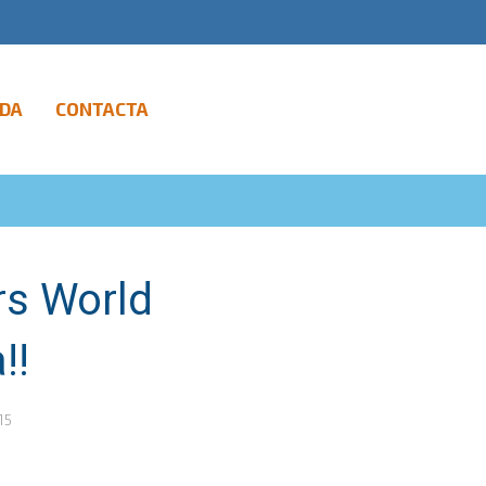
DA
CONTACTA
rs World
!!
15