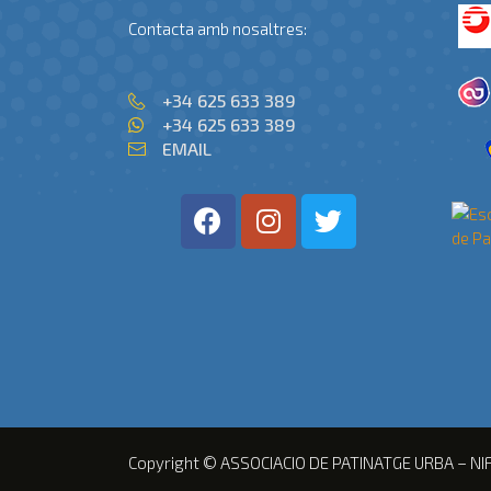
Contacta amb nosaltres:
+34 625 633 389
+34 625 633 389
EMAIL
Copyright © ASSOCIACIO DE PATINATGE URBA – NI