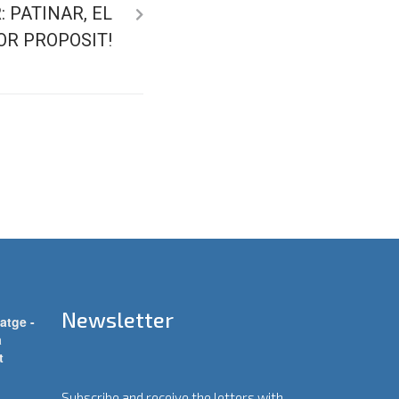
 PATINAR, EL
OR PROPOSIT!
Newsletter
atge -
a
t
Subscribe and receive the letters with