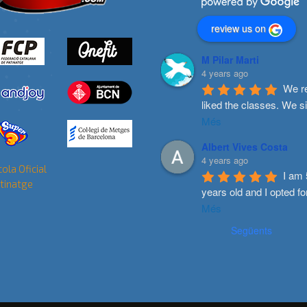
review us on
M Pilar Marti
4 years ago
We re
liked the classes. We s
Més
Albert Vives Costa
4 years ago
I am 
years old and I opted fo
Més
Següents