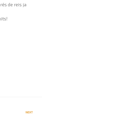
és de reis ja
its!
NEXT