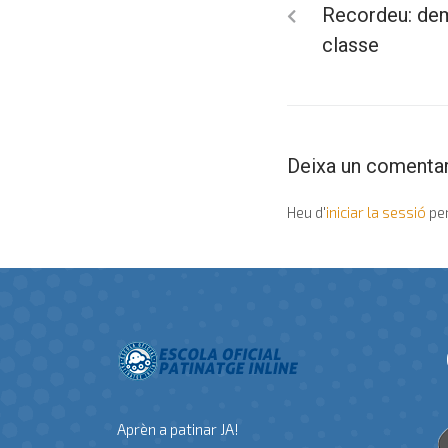
Recordeu: de
classe
Deixa un comentar
Heu d'
iniciar la sessió
per
Aprèn a patinar JA!