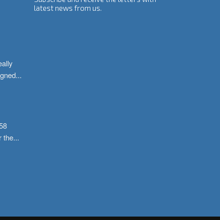
latest news from us.
ally 
igned
...
58 
r the
...