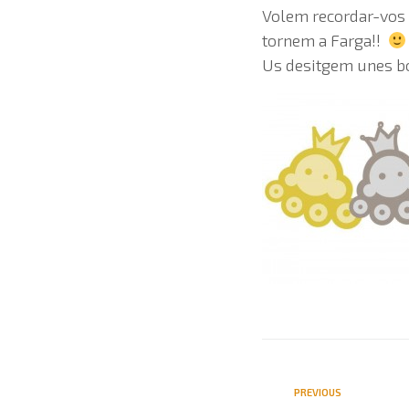
Volem recordar-vos 
tornem a Farga!!
Us desitgem unes bon
PREVIOUS