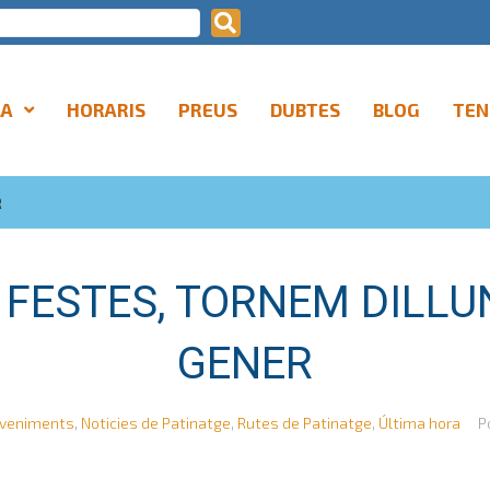
LA
HORARIS
PREUS
DUBTES
BLOG
TEN
R
FESTES, TORNEM DILLU
GENER
veniments
,
Noticies de Patinatge
,
Rutes de Patinatge
,
Última hora
P