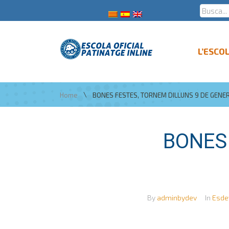
L’ESCO
\
Home
BONES FESTES, TORNEM DILLUNS 9 DE GENE
BONES 
By
adminbydev
In
Esde