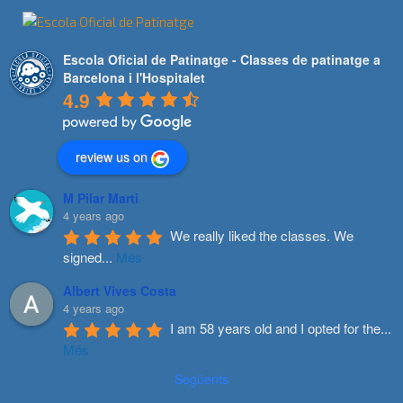
Escola Oficial de Patinatge - Classes de patinatge a
Barcelona i l'Hospitalet
4.9
review us on
M Pilar Marti
4 years ago
We really liked the classes. We 
signed
...
Més
Albert Vives Costa
4 years ago
I am 58 years old and I opted for the
...
Més
Següents