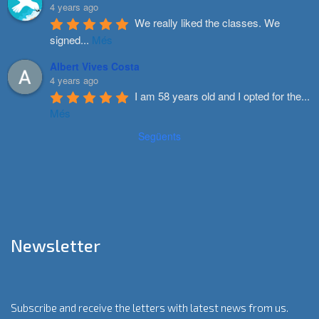
4 years ago
We really liked the classes. We 
signed
...
Més
Albert Vives Costa
4 years ago
I am 58 years old and I opted for the
...
Més
Següents
Newsletter
Subscribe and receive the letters with latest news from us.