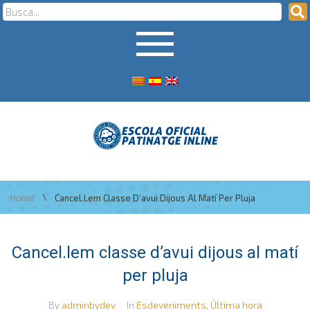
\
Home
Cancel.lem Classe D’avui Dijous Al Matí Per Pluja
Cancel.lem classe d’avui dijous al matí
per pluja
By
adminbydev
In
Esdeveniments
,
Última hora