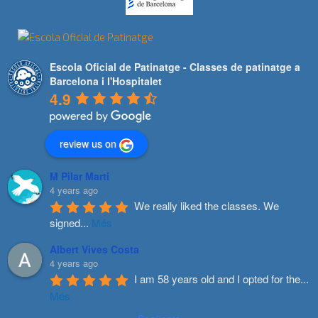
Escola Oficial de Patinatge - Classes de patinatge a
Barcelona i l'Hospitalet
4.9
review us on
M Pilar Marti
4 years ago
We really liked the classes. We 
signed
...
Més
Albert Vives Costa
4 years ago
I am 58 years old and I opted for the
...
Més