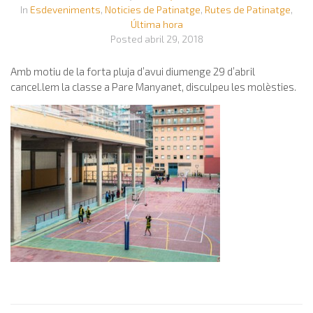
In
Esdeveniments
,
Noticies de Patinatge
,
Rutes de Patinatge
,
Última hora
Posted
abril 29, 2018
Amb motiu de la forta pluja d’avui diumenge 29 d’abril
cancel.lem la classe a Pare Manyanet, disculpeu les molèsties.