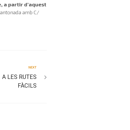
, a partir d’aquest
a cantonada amb C/
NEXT
 A LES RUTES
FÀCILS