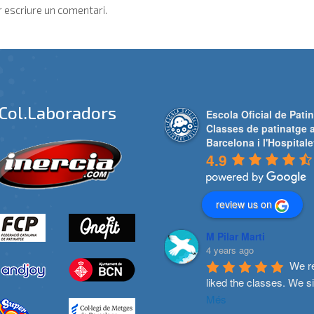
 escriure un comentari.
Col.laboradors
Escola Oficial de Patin
Classes de patinatge 
Barcelona i l'Hospitale
4.9
review us on
M Pilar Marti
4 years ago
We re
liked the classes. We s
Més