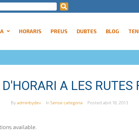
LA
HORARIS
PREUS
DUBTES
BLOG
TEN
 D'HORARI A LES RUTES 
By
adminbydev
In
Sense categoria
Posted
abril 18, 2013
tions available.