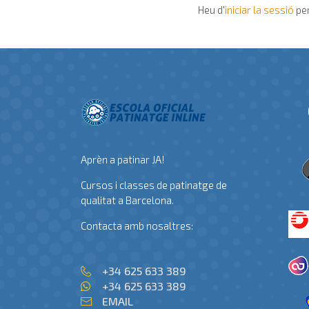
Heu d'
iniciar la sessió
per
Aprèn a patinar JA!
Cursos i classes de patinatge de
qualitat a Barcelona.
Contacta amb nosaltres:
+34 625 633 389
+34 625 633 389
EMAIL