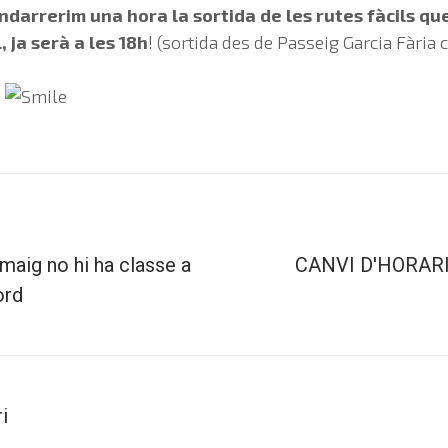
ndarrerim una hora la sortida de les rutes fàcils que
, ja serà a les 18h
! (sortida des de Passeig Garcia Fàri
!
maig no hi ha classe a
CANVI D'HORARI
ord
i