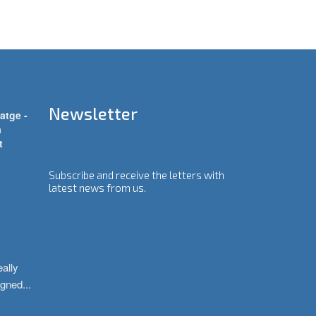
Newsletter
atge -
a
t
Subscribe and receive the letters with
latest news from us.
ally 
igned
...