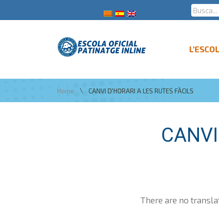
L’ESCO
\
Home
CANVI D'HORARI A LES RUTES FÀCILS
CANVI
There are no transla