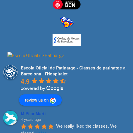
Escola Oficial de Patinatge - Classes de patinatge a
Barcelona i l'Hospitalet
4.9
review us on
M Pilar Marti
4 years ago
We really liked the classes. We 
signed
...
Més