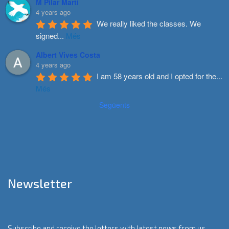
M Pilar Marti
4 years ago
We really liked the classes. We 
signed
...
Més
Albert Vives Costa
4 years ago
I am 58 years old and I opted for the
...
Més
Següents
Newsletter
Subscribe and receive the letters with latest news from us.