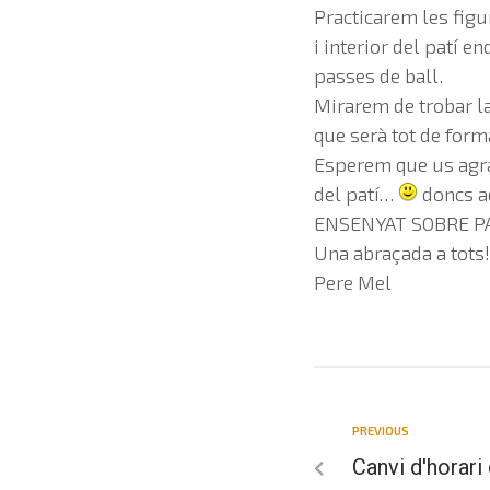
Practicarem les figure
i interior del patí e
passes de ball.
Mirarem de trobar la
que serà tot de forma
Esperem que us agrad
del patí…
doncs a
ENSENYAT SOBRE PA
Una abraçada a tots!
Pere Mel
PREVIOUS
Canvi d'horari