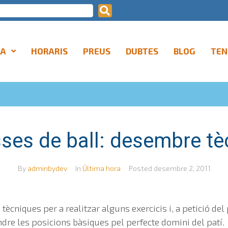
LA
HORARIS
PREUS
DUBTES
BLOG
TEN
ses de ball: desembre tè
By
adminbydev
In
Última hora
Posted
desembre 2, 2011
s tècniques per a realitzar alguns exercicis i, a petició de
dre les posicions bàsiques pel perfecte domini del patí.