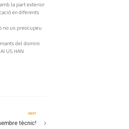
r amb la part exterior
cació en diferents
erò no us preocupeu
 amants del domini
MAI US HAN
NEXT
esembre tècnic!