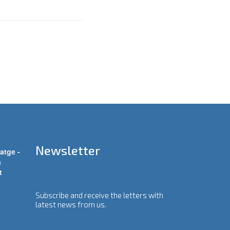
Newsletter
atge -
a
t
Subscribe and receive the letters with
latest news from us.