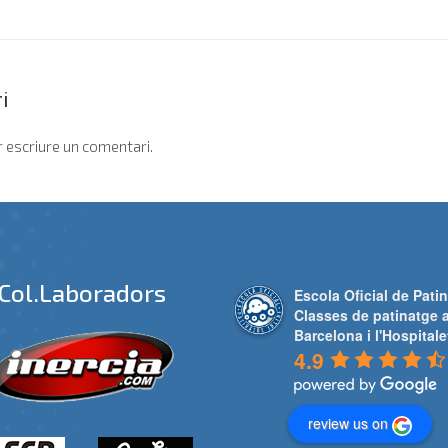
i
 escriure un comentari.
Col.laboradors
Escola Oficial de Patin
Classes de patinatge 
Barcelona i l'Hospitale
4.9
review us on