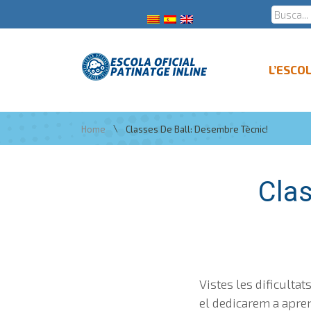
L’ESCO
\
Home
Classes De Ball: Desembre Tècnic!
Clas
Vistes les dificultat
el dedicarem a apren