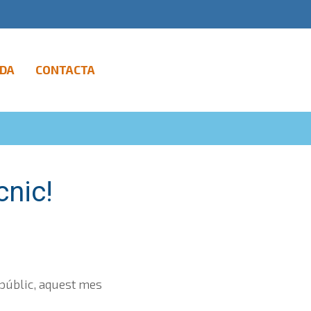
DA
CONTACTA
cnic!
l públic, aquest mes