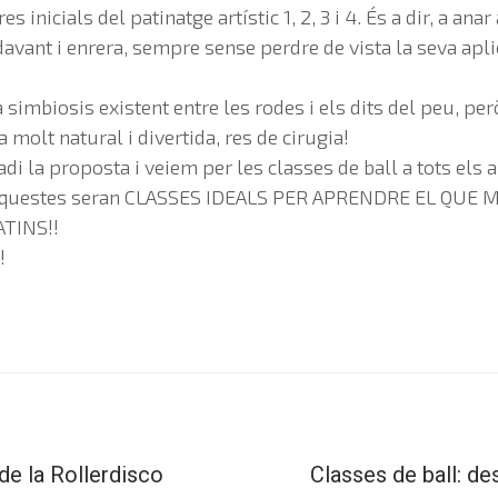
s inicials del patinatge artístic 1, 2, 3 i 4. És a dir, a ana
ndavant i enrera, sempre sense perdre de vista la seva apli
 simbiosis existent entre les rodes i els dits del peu, p
 molt natural i divertida, res de cirugia!
i la proposta i veiem per les classes de ball a tots els
questes seran CLASSES IDEALS PER APRENDRE EL QUE 
TINS!!
!
 de la Rollerdisco
Classes de ball: d