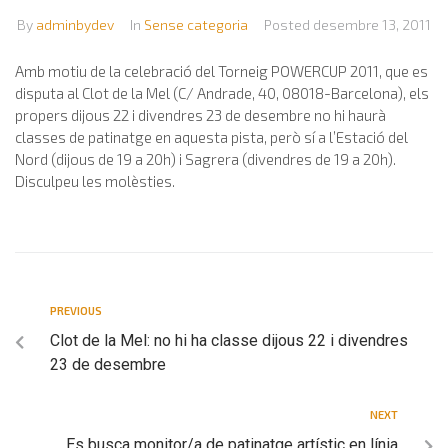
By
adminbydev
In
Sense categoria
Posted
desembre 13, 2011
Amb motiu de la celebració del Torneig POWERCUP 2011, que es
disputa al Clot de la Mel (C/ Andrade, 40, 08018-Barcelona), els
propers dijous 22 i divendres 23 de desembre no hi haurà
classes de patinatge en aquesta pista, però sí a l’Estació del
Nord (dijous de 19 a 20h) i Sagrera (divendres de 19 a 20h).
Disculpeu les molèsties.
PREVIOUS
Clot de la Mel: no hi ha classe dijous 22 i divendres
23 de desembre
NEXT
Es busca monitor/a de patinatge artístic en línia