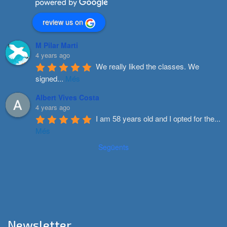
review us on
M Pilar Marti
4 years ago
We really liked the classes. We 
signed
...
Més
Albert Vives Costa
4 years ago
I am 58 years old and I opted for the
...
Més
Següents
Newsletter