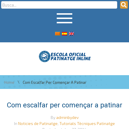
\
Home
Com Escalfar Per Començar A Patinar
Com escalfar per començar a patinar
By
adminbydev
In
Noticies de Patinatge
,
Tutorials Tècniques Patinatge