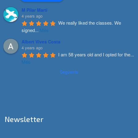
M Pilar Marti
4 years ago
We really liked the classes. We 
signed
...
Més
Albert Vives Costa
4 years ago
I am 58 years old and I opted for the
...
Més
Següents
Newsletter