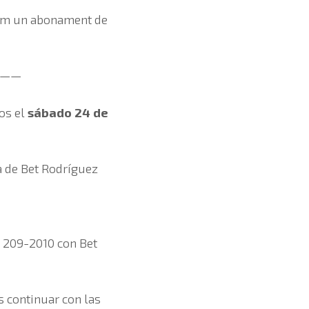
enim un abonament de
——
os el
sábado 24 de
a de Bet Rodríguez
o 209-2010 con Bet
s continuar con las