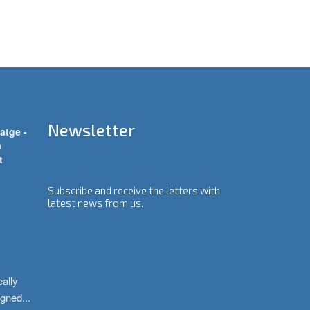
Newsletter
atge -
a
t
Subscribe and receive the letters with
latest news from us.
ally 
igned
...