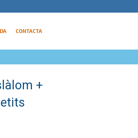
DA
CONTACTA
slàlom +
etits