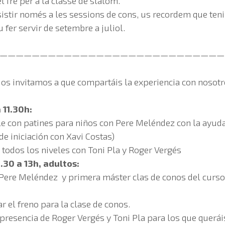
fre per a la classe de slàlom.
ssistir només a les sessions de cons, us recordem que t
 fer servir de setembre a juliol.
————————————————————————————
 os invitamos a que compartáis la experiencia con nosotr
a 11.30h:
le con patines para niños con Pere Meléndez con la ayud
e iniciación con Xavi Costas)
 todos los niveles con Toni Pla y Roger Vergés
.30 a 13h, adultos:
n Pere Meléndez y primera máster clas de conos del curs
el freno para la clase de conos.
presencia de Roger Vergés y Toni Pla para los que querái