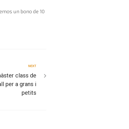
enemos un bono de 10
NEXT
ster class de
l per a grans i
petits