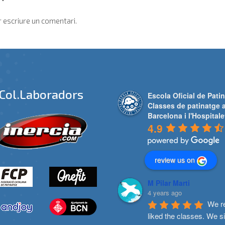
 escriure un comentari.
Col.laboradors
Escola Oficial de Patin
Classes de patinatge 
Barcelona i l'Hospitale
4.9
review us on
M Pilar Marti
4 years ago
We re
liked the classes. We s