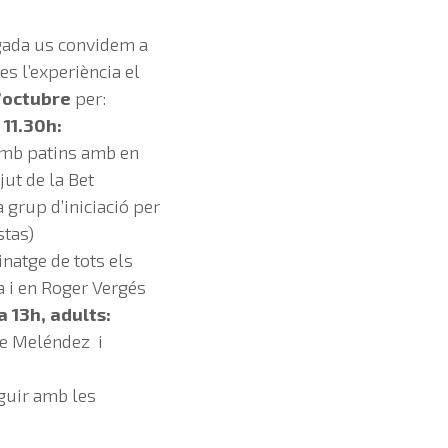
gada us convidem a
s l’experiència el
’octubre
per:
 11.30h:
amb patins amb en
ut de la Bet
 grup d’iniciació per
stas)
natge de tots els
a i en Roger Vergés
a 13h, adults:
re Meléndez i
guir amb les