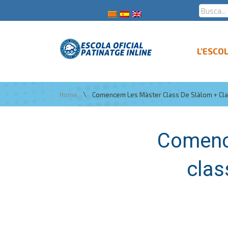
L’ESCO
\
Home
Comencem Les Màster Class De Slàlom + Clas
Comence
clas