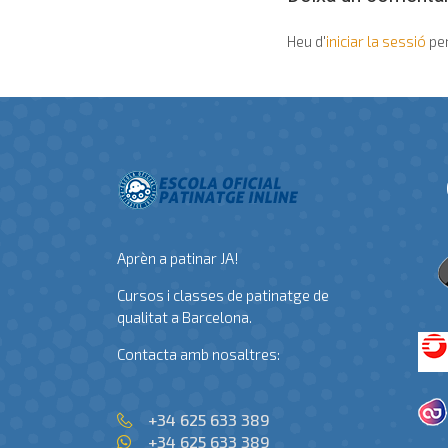
Heu d'
iniciar la sessió
per
Aprèn a patinar JA!
Cursos i classes de patinatge de
qualitat a Barcelona.
Contacta amb nosaltres:
+34 625 633 389
+34 625 633 389