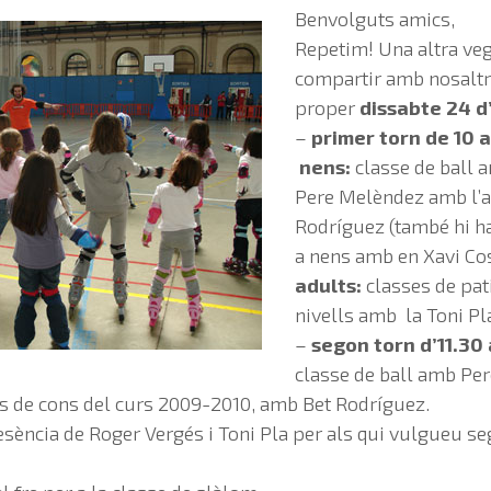
Benvolguts amics,
Repetim! Una altra ve
compartir amb nosaltre
proper
dissabte 24 d
–
primer torn de 10 a
nens:
classe de ball 
Pere Melèndez amb l’aj
Rodríguez (també hi ha
a nens amb en Xavi Co
adults:
classes de pati
nivells amb la Toni Pl
–
segon torn d’11.30 
classe de ball amb Pe
s de cons del curs 2009-2010, amb Bet Rodríguez.
sència de Roger Vergés i Toni Pla per als qui vulgueu se