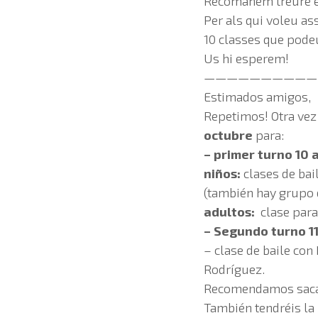
Recomanem treure el 
Per als qui voleu a
10 classes que podeu
Us hi esperem!
——————————
Estimados amigos,
Repetimos! Otra vez
octubre
para:
– primer turno 10 
niños:
clases de bai
(también hay grupo d
adultos:
clase para
– Segundo turno 11
– clase de baile co
Rodríguez.
Recomendamos sacar 
También tendréis la 