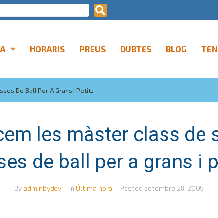
LA
HORARIS
PREUS
DUBTES
BLOG
TEN
ses De Ball Per A Grans I Petits
m les màster class de 
ses de ball per a grans i p
By
adminbydev
In
Última hora
Posted
setembre 28, 2009