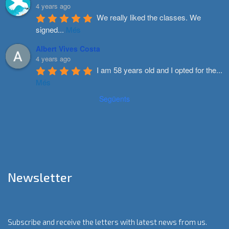
4 years ago
We really liked the classes. We 
signed
...
Més
Albert Vives Costa
4 years ago
I am 58 years old and I opted for the
...
Més
Següents
Newsletter
Subscribe and receive the letters with latest news from us.