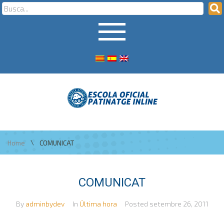
\
Home
COMUNICAT
COMUNICAT
By
adminbydev
In
Última hora
Posted
setembre 26, 2011