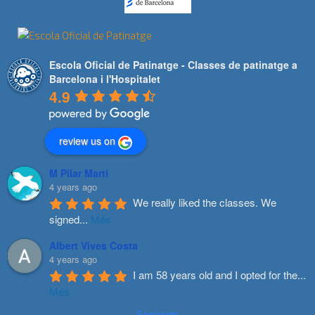
Escola Oficial de Patinatge - Classes de patinatge a
Barcelona i l'Hospitalet
4.9
review us on
M Pilar Marti
4 years ago
We really liked the classes. We 
signed
...
Més
Albert Vives Costa
4 years ago
I am 58 years old and I opted for the
...
Més
Següents