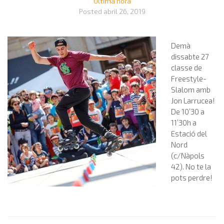
Última hora
Posted
abril 26, 2019
Demà
dissabte 27
classe de
Freestyle-
Slalom amb
Jon Larrucea!
De 10’30 a
11’30h a
Estació del
Nord
(c/Nàpols
42). No te la
pots perdre!